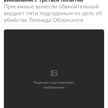
Присяжные вынесли обвинительный
вердикт пяти подсудимым по делу об
убийстве Леонида Облонского