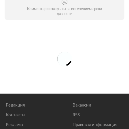
Комментарии закрыты за истечением срока
давности
Редакция
Вакансии
Контакты
RSS
Реклама
Правовая информация