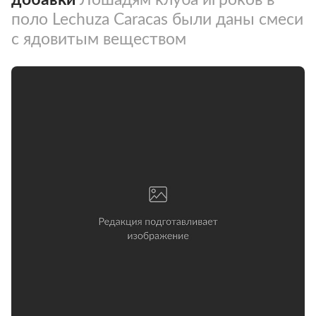
поло Lechuza Caracas были даны смеси
с ядовитым веществом