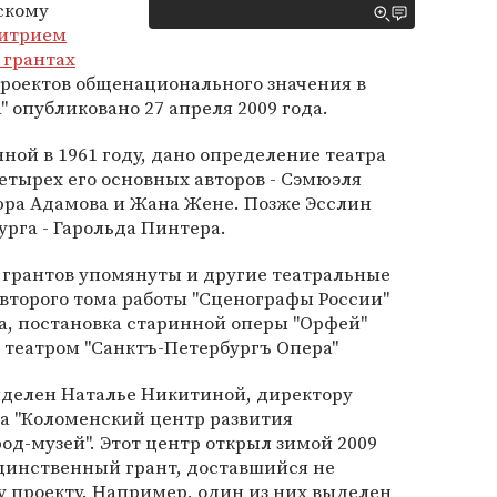
скому
итрием
 грантах
проектов общенационального значения в
" опубликовано 27 апреля 2009 года.
ной в 1961 году, дано определение театра
етырех его основных авторов - Сэмюэля
юра Адамова и Жана Жене. Позже Эсслин
урга - Гарольда Пинтера.
 грантов упомянуты и другие театральные
второго тома работы "Сценографы России"
а, постановка старинной оперы "Орфей"
театром "Санктъ-Петербургъ Опера"
ыделен Наталье Никитиной, директору
а "Коломенский центр развития
од-музей". Этот центр открыл зимой 2009
единственный грант, доставшийся не
у проекту. Например, один из них выделен