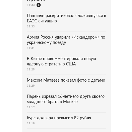
11:33
Пашинян раскритиковал сложившуюся в
ЕАЭС ситуацию
11:33
Армия Россия ударила «Искандером» по
украинскому поезду
11:31
В Китае прокомментировали новую
ядерную стратегию США
11:29
Максим Матвеев показал фото с детьми
11:29
Парень изрезал 16-летнего друга своего
младшего брата в Москве
11:19
Курс доллара превысил 82 рубля
11:18