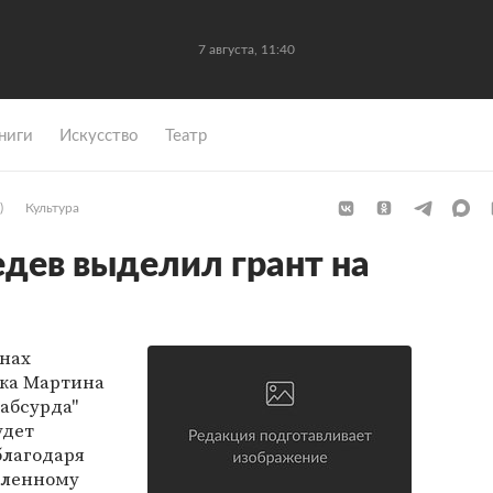
7 августа, 11:40
ниги
Искусство
Театр
)
Культура
дев выделил грант на
анах
ика Мартина
 абсурда"
удет
благодаря
еленному