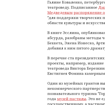
Галине Коваленко, петербург
театроведу. Подписанное
Дм
Медведевым
распоряжение о
"для поддержки творческих 
области культуры и искусства
В книге Эсслина, опубликован
абсурда, разобраны методы ч
Беккета, Эжена Ионеско, Арт
добавил к ним пятого драмат
В перечне ста президентских
проекты, например, издание 
театроведа Виктора Березкин
Евстигнея Фомина камерным 
Один из музейных грантов в
некоммерческого партнерств
познавательного туризма "Гор
года
музей пастилы
. Это не 
государственному, а частном