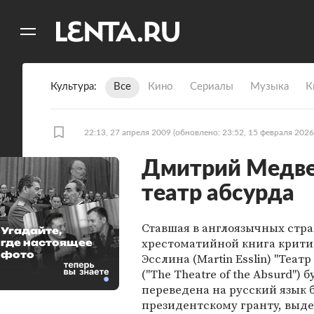
11
A
Культура
Все
Кино
Сериалы
Музыка
К
22:13, 27 апреля 2009
(обновлено: 23:52, 15 февраля 2026
Дмитрий Медве
театр абсурда
Ставшая в англоязычных стр
Угадайте,
хрестоматийной книга крит
где настоящее
фото
Эсслина (Martin Esslin) "Театр
("The Theatre of the Absurd") б
переведена на русский язык 
президентскому гранту, выд