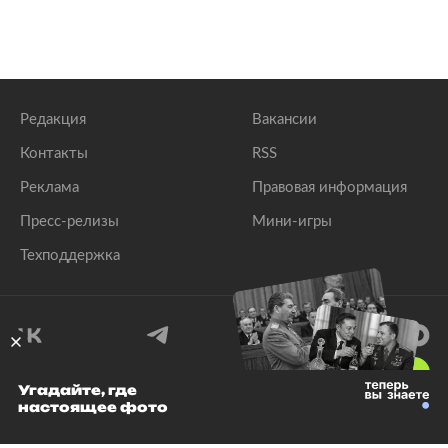
Редакция
Вакансии
Контакты
RSS
Реклама
Правовая информация
Пресс-релизы
Мини-игры
Техподдержка
18
+
Угадайте, где
настоящее фото
© 1999–2026 Все права защищены.
ООО «Лента.Ру»