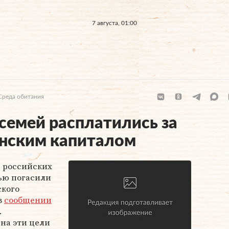
7 августа, 01:00
Среда обитания
 семей расплатились за
инским капиталом
6 российских
ью погасили
ского
в
сообщении
.
 на эти цели