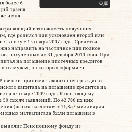
л более 6
щий транш
але июня
матривающий возможность получения
м, где родился или усыновлен второй или
 в силу с 1 января 2007 года. Средства
ожно направить на частичное или полное
в, полученных до 31 декабря 2010 года. При
апитал на погашение ипотечных кредитов
 и их мужья, на которых оформлен
 начали принимать заявления граждан о
нского капитала на погашение кредитов на
илья в январе 2009 года. К настоящему
50 тысяч заявлений. По 42 786 их них
ния (выплаты составят 11,357 миллиарда
помощью маткапитала были погашены в
у выделит Пенсионному фонду из