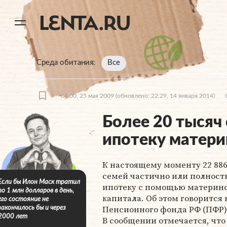
11
A
Среда обитания
Все
04:00, 25 мая 2009
(обновлено: 22:29, 14 января 2014)
Более 20 тысяч
ипотеку матер
К настоящему моменту 22 88
семей частично или полност
Если бы Илон Маск тратил
ипотеку с помощью материн
по 1 млн долларов в день,
капитала. Об этом говорится 
его состояние не
Пенсионного фонда РФ (ПФР)
закончилось бы и через
2000 лет
В сообщении отмечается, что