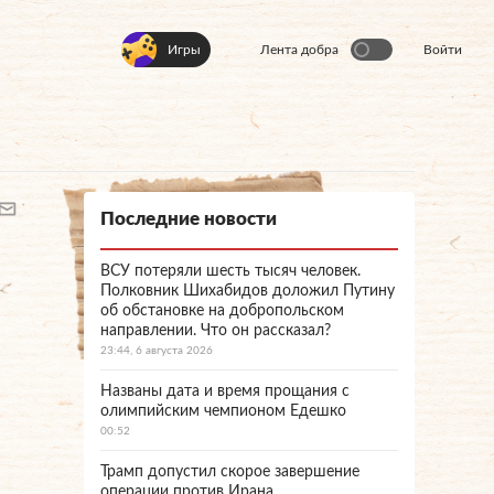
Игры
Лента добра
Войти
Последние новости
ВСУ потеряли шесть тысяч человек.
Полковник Шихабидов доложил Путину
об обстановке на добропольском
направлении. Что он рассказал?
23:44, 6 августа 2026
Названы дата и время прощания с
олимпийским чемпионом Едешко
00:52
Трамп допустил скорое завершение
операции против Ирана