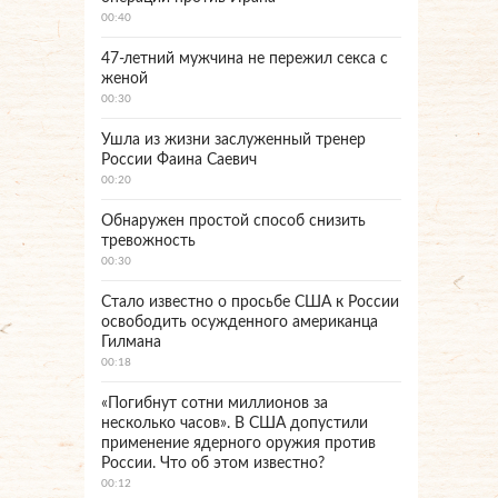
00:40
47-летний мужчина не пережил секса с
женой
00:30
Ушла из жизни заслуженный тренер
России Фаина Саевич
00:20
Обнаружен простой способ снизить
тревожность
00:30
Стало известно о просьбе США к России
освободить осужденного американца
Гилмана
00:18
«Погибнут сотни миллионов за
несколько часов». В США допустили
применение ядерного оружия против
России. Что об этом известно?
00:12