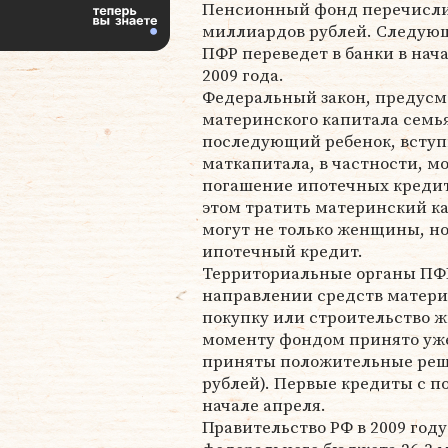
Пенсионный фонд перечисли
миллиардов рублей. Следую
ПФР переведет в банки в нач
2009 года.
Федеральный закон, предус
материнского капитала семья
последующий ребенок, вступил
маткапитала, в частности, м
погашение ипотечных кредито
этом тратить материнский к
могут не только женщины, но
ипотечный кредит.
Территориальные органы ПФР
направлении средств матери
покупку или строительство ж
моменту фондом принято уже 
приняты положительные реше
рублей). Первые кредиты с 
начале апреля.
Правительство РФ в 2009 год