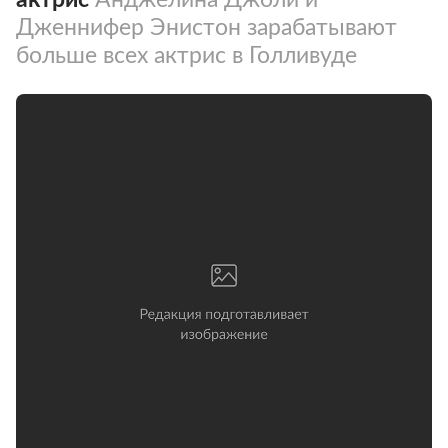
Дженнифер Энистон зарабатывают
больше всех актрис в Голливуде