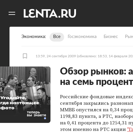
11
A
Экономика
Все
Госэкономика
Бизнес
Рын
13:59, 24 сентября 2009
(обновлено: 18:53, 14 февраля 20
Обзор рынков: 
на семь процен
Российские фондовые индекс
Угадайте,
сентября закрылись разнона
где настоящее
фото
ММВБ опустился на 0,34 проц
1198,83 пункта, а РТС, наобор
на 0,41 процента до 1254,31 п
этом именно на РТС акции
"Г