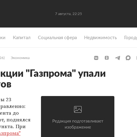
7 августа, 22:25
ки
Капитал
Социальная сфера
Недвижимость
Город
26)
Экономика
акции "Газпрома" упали
тов
ы 23
правленно:
ента до
от, поднялся
ункта. При
азпрома"