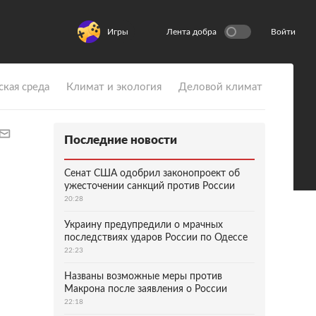
Игры
Лента добра
Войти
ская среда
Климат и экология
Деловой климат
Последние новости
Сенат США одобрил законопроект об
ужесточении санкций против России
20:28
Украину предупредили о мрачных
последствиях ударов России по Одессе
22:23
Названы возможные меры против
Макрона после заявления о России
22:18