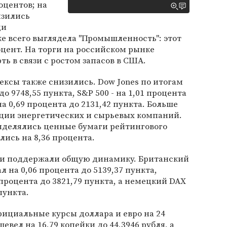
оцентов; на
изились
ди
е всего выглядела "Промышленность": этот
оцент. На торги на российском рынке
ь в связи с ростом запасов в США.
ксы также снизились. Dow Jones по итогам
до 9748,55 пункта, S&P 500 - на 1,01 процента
 на 0,69 процента до 2131,42 пункта. Больше
ции энергетических и сырьевых компаний.
выделялись ценные бумаги рейтингового
ились на 8,36 процента.
ли поддержали общую динамику. Британский
л на 0,06 процента до 5139,37 пункта,
 процента до 3821,79 пункта, а немецкий DAX
пункта.
ициальные курсы доллара и евро на 24
евел на 16,79 копейки до 44,3946 рубля, а