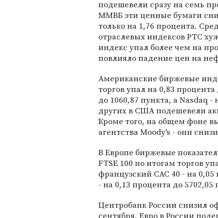
подешевели сразу на семь пр
ММВБ эти ценные бумаги сн
только на 1,76 процента. Сре
отраслевых индексов РТС хуж
индекс упал более чем на пр
повлияло падение цен на нефт
Американские биржевые инде
торгов упал на 0,83 процента 
до 1060,87 пункта, а Nasdaq -
других в США подешевели ак
Кроме того, на общем фоне 
агентства Moody's - они сниз
В Европе биржевые показате
FTSE 100 по итогам торгов упа
французский CAC 40 - на 0,05
- на 0,13 процента до 5702,05 
Центробанк России снизил оф
сентября. Евро в России подеш