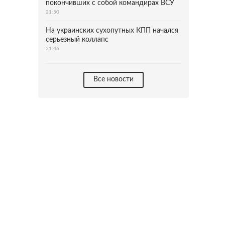
покончивших с собой командирах ВСУ
21:50
На украинских сухопутных КПП начался
серьезный коллапс
21:46
Все новости