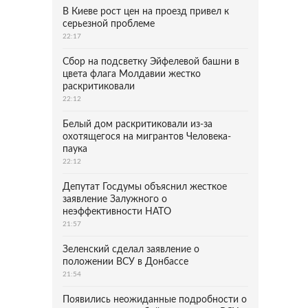
В Киеве рост цен на проезд привел к
серьезной проблеме
22:17
Сбор на подсветку Эйфелевой башни в
цвета флага Молдавии жестко
раскритиковали
22:12
Белый дом раскритиковали из-за
охотящегося на мигрантов Человека-
паука
22:12
Депутат Госдумы объяснил жесткое
заявление Залужного о
неэффективности НАТО
21:57
Зеленский сделал заявление о
положении ВСУ в Донбассе
21:54
Появились неожиданные подробности о