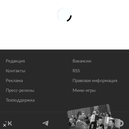
Редакция
Вакансии
Контакты
RSS
Реклама
Правовая информация
Пресс-релизы
Мини-игры
Техподдержка