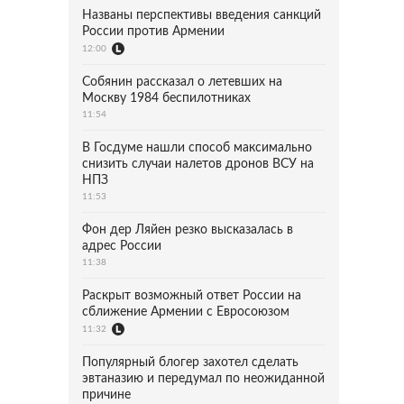
Названы перспективы введения санкций
России против Армении
12:00
Собянин рассказал о летевших на
Москву 1984 беспилотниках
11:54
В Госдуме нашли способ максимально
снизить случаи налетов дронов ВСУ на
НПЗ
11:53
Фон дер Ляйен резко высказалась в
адрес России
11:38
Раскрыт возможный ответ России на
сближение Армении с Евросоюзом
11:32
Популярный блогер захотел сделать
эвтаназию и передумал по неожиданной
причине