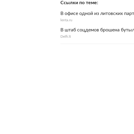
Ссылки по теме
В офисе одной из литовских пар
lenta.ru
В штаб соцдемов брошена буты
Delfi.lt