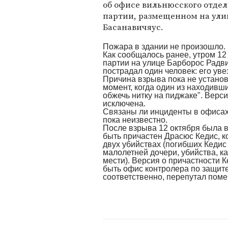
об офисе вильнюсского отде
партии, размещенном на ули
Басанавичяус.
Пожара в здании не произошло.
Как сообщалось ранее, утром 12
партии на улице Барборос Радви
пострадал один человек: его уве
Причина взрыва пока не установ
момент, когда один из находив
обжечь нитку на пиджаке". Верси
исключена.
Связаны ли инциденты в офисах
пока неизвестно.
После взрыва 12 октября была 
быть причастен Драсюс Кедис, к
двух убийствах (погибших Кедис
малолетней дочери, убийства, к
мести). Версия о причастности К
быть офис контролера по защите
соответственно, перепутал пом