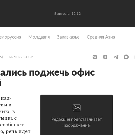
8 августа, 12:12
елоруссия
Молдавия
Закавказье
Средняя Азия
6)
Бывший СССР
ались поджечь офис
й
циал-
вы в
нию: в
ылка с
 сообщает
во, речь идет