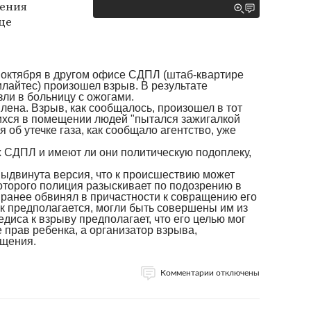
ления
це
 октября в другом офисе СДПЛ (штаб-квартире
лайтес) произошел взрыв. В результате
зли в больницу с ожогами.
лена. Взрыв, как сообщалось, произошел в тот
шихся в помещении людей "пытался зажигалкой
я об утечке газа, как сообщало агентство, уже
 СДПЛ и имеют ли они политическую подоплеку,
выдвинута версия, что к происшествию может
оторого полиция разыскивает по подозрению в
 ранее обвинял в причастности к совращению его
ак предполагается, могли быть совершены им из
едиса к взрыву предполагает, что его целью мог
 прав ребенка, а организатор взрыва,
ещения.
Комментарии отключены