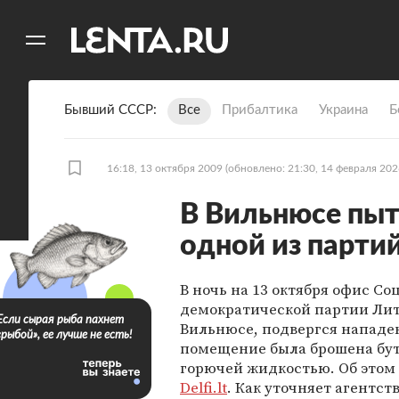
11
A
Бывший СССР
Все
Прибалтика
Украина
Б
16:18, 13 октября 2009
(обновлено: 21:30, 14 февраля 202
В Вильнюсе пыт
одной из парти
В ночь на 13 октября офис Со
демократической партии Лит
Если сырая рыба пахнет
Вильнюсе, подвергся нападе
«рыбой», ее лучше не есть!
помещение была брошена бут
горючей жидкостью. Об этом
Delfi.lt
. Как уточняет агентст