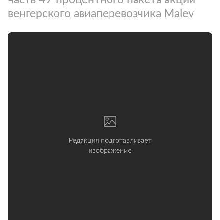
венгерского авиаперевозчика Malev