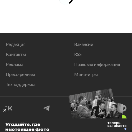
Редакция
Вакансии
Контакты
RSS
Реклама
Правовая информация
Пресс-релизы
Мини-игры
Техподдержка
18
+
Угадайте, где
настоящее фото
© 1999–2026 Все права защищены.