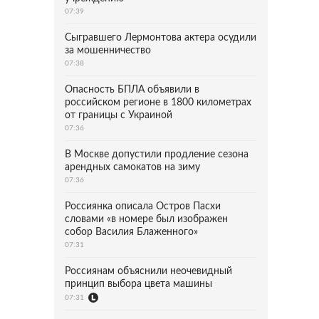
07:39
Сыгравшего Лермонтова актера осудили
за мошенничество
07:38
Опасность БПЛА объявили в
российском регионе в 1800 километрах
от границы с Украиной
07:36
В Москве допустили продление сезона
арендных самокатов на зиму
07:36
Россиянка описала Остров Пасхи
словами «в номере был изображен
собор Василия Блаженного»
07:31
Россиянам объяснили неочевидный
принцип выбора цвета машины
07:31