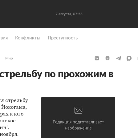
7 августа, 07:53
вия
Конфликты
Преступность
Мир
стрельбу по прохожим в
л стрельбу
 Йокогама,
рах к юго-
онское
ин".
ноября.