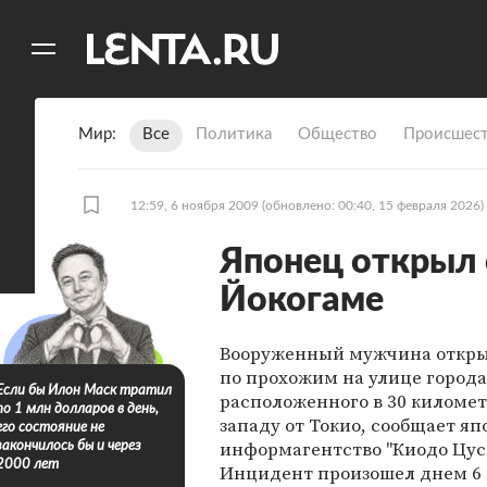
11
A
Мир
Все
Политика
Общество
Происшест
12:59, 6 ноября 2009
(обновлено: 00:40, 15 февраля 2026)
Японец открыл 
Йокогаме
Вооруженный мужчина откры
по прохожим на улице города
Если бы Илон Маск тратил
расположенного в 30 километ
по 1 млн долларов в день,
западу от Токио, сообщает яп
его состояние не
информагентство "Киодо Цус
закончилось бы и через
2000 лет
Инцидент произошел днем 6 