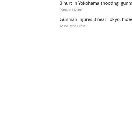
3 hurt in Yokohama shooting, gunm
"Киодо Цусин"
Gunman injures 3 near Tokyo, hides
Associated Press