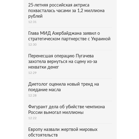
25-летняя российская актриса
похвасталась часами за 1,2 миллиона
рублей
12:31
Глава МИД Азербайджана заявил о
стратегическом партнерстве с Украиной
12:30
Перенесшая операцию Пугачева
захотела вернуться на сцену из-за
нехватки денег
12:29
Диетолог оценила новый тренд на
поедание масла
12:28
Фигурант дела об убийстве чемпиона
России вымогал миллионы
12:22
Европу назвали жертвой мировых
обстоятельств