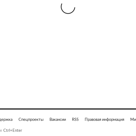
держка
Спецпроекты
Вакансии
RSS
Правовая информация
Ми
е
Ctrl+Enter