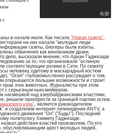
ом сообщает
наны
 с
аны в начале июля. Как писала
"Новая газета"
,
в ресторане на них напали "молодые люди
информации газеты, блогеры были избиты,
влены обвинения как виновникам драки.
о дело, высказали мнение, что Аднан Гаджизаде
едованию за то, что организовали "ослиную
ли соответствующие ролики в Сети. По сюжету
осы человеку, одетому в маскарадный костюм
де). "Осел" глубокомысленно рассуждает о том,
ми открываются большие возможности и строит
е прав этих животных. Журналисты при этом
уют с серьезным ньюсмейкером.
к насмешкой над азербайджанскими властями,
нее, решили приобрести за границей партию ослов.
авказского узла"
, является руководителем
k" и создателем интернет-телевидения ANTV, а
дежного движения "Ол" ("Будь!"). Последний
ному политологу Хикмету Гаджизаде.
 назвал действия властей произволом. По его
м, обусловливающим арест молодых людей,
льность".