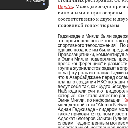
столичных ресторанов. Об эт
Day.Az
. Молодые люди приз
виновными и приговорены
соответственно к двум и двум
половиной годам тюрьмы.
Гаджизаде и Милли были задерж
это произошло после того, как 
спортивного телосложения". По 
однако позднее им были предъя
Правозащитники, комментируя эт
и Эмин Милли подверглись пресл
пресс-конференцию" и размести
группа журналистов задает вопр
осла (эту роль исполнил Гаджиза
что в Азербайджане перед осла
планы о создании НКО по защит
ведут себя так, как будто бесед
Наблюдатели считают видеороли
которые, как стало известно ра
Эмин Милли, по информации
"К
молодежной сети "Alumni Networ
Аднан Гаджизаде - лидером моло
также приходится сыном извест
Адвокат блогеров Эльтон Гулиев
словам, "единственным мотиво
является их общественная деяте