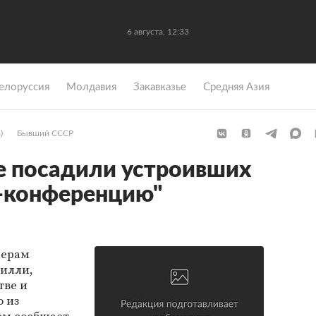
6 августа, 12:33
елоруссия
Молдавия
Закавказье
Средняя Азия
)
Бывший СССР
е посадили устроивших
с-конференцию"
герам
илли,
тве и
 из