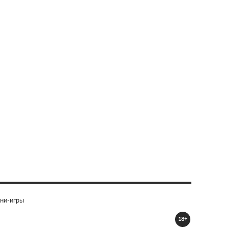
ни-игры
18+