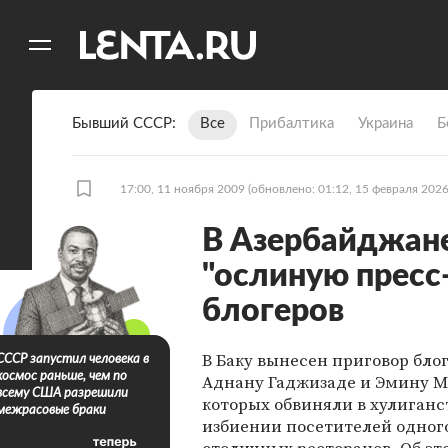
11
A
Бывший СССР
Все
Прибалтика
Украина
Б
17:00, 11 ноября 2009
(обновлено: 01:12, 15 февраля 2026
В Азербайджан
"ослиную прес
блогеров
В Баку вынесен приговор бло
СССР запустил человека в
космос раньше, чем по
Аднану Гаджизаде и Эмину М
всему США разрешили
которых обвиняли в хулиганс
межрасовые браки
избиении посетителей одного