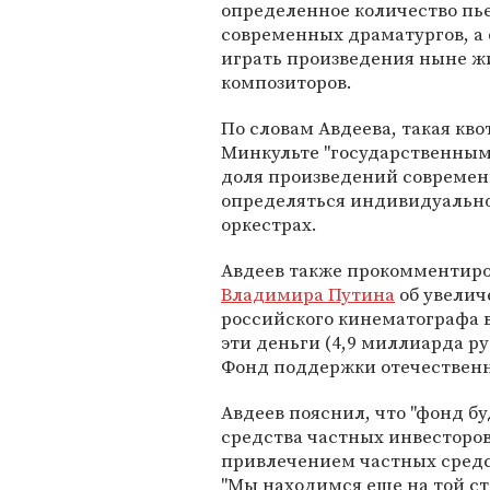
определенное количество пь
современных драматургов, а 
играть произведения ныне 
композиторов.
По словам Авдеева, такая кв
Минкульте "государственным 
доля произведений современн
определяться индивидуально 
оркестрах.
Авдеев также прокомментиро
Владимира Путина
об увелич
российского кинематографа в 
эти деньги (4,9 миллиарда р
Фонд поддержки отечественн
Авдеев пояснил, что "фонд б
средства частных инвесторов"
привлечением частных сред
"Мы находимся еще на той ст