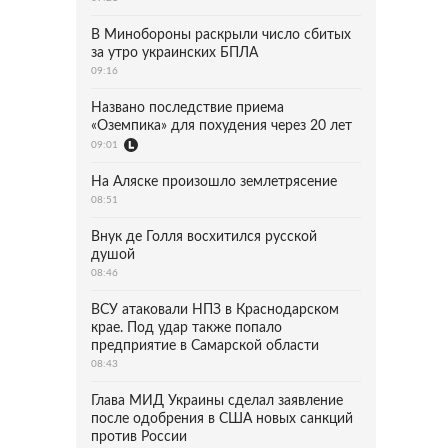
В Минобороны раскрыли число сбитых
за утро украинских БПЛА
09:16
Названо последствие приема
«Оземпика» для похудения через 20 лет
09:01
На Аляске произошло землетрясение
08:51
Внук де Голля восхитился русской
душой
08:46
ВСУ атаковали НПЗ в Краснодарском
крае. Под удар также попало
предприятие в Самарской области
08:43
Глава МИД Украины сделал заявление
после одобрения в США новых санкций
против России