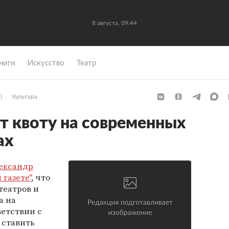
8 августа, 09:44
ниги
Искусство
Театр
)
Культура
т квоту на современных
ах
ександр
 газете"
, что
театров и
а на
ветствии с
 ставить