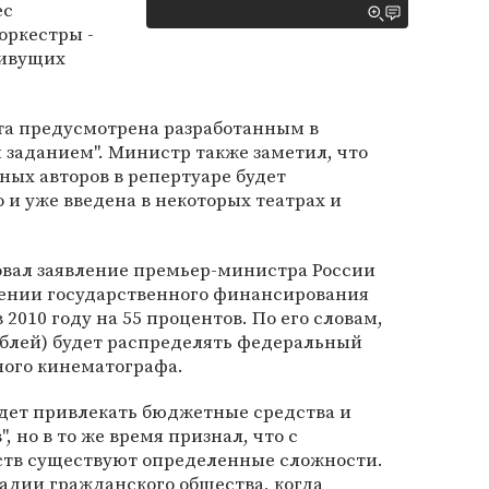
ес
оркестры -
живущих
ота предусмотрена разработанным в
заданием". Министр также заметил, что
ых авторов в репертуаре будет
и уже введена в некоторых театрах и
вал заявление премьер-министра России
ении государственного финансирования
2010 году на 55 процентов. По его словам,
ублей) будет распределять федеральный
ого кинематографа.
удет привлекать бюджетные средства и
, но в то же время признал, что с
ств существуют определенные сложности.
адии гражданского общества, когда