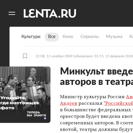
11
A
Культура
Все
Кино
Сериалы
Музыка
К
21:08, 11 ноября 2009
(обновлено: 01:15, 15 февраля 2026
Минкульт введе
авторов в театр
Министр культуры России
Ал
Угадайте,
Авдеев
рассказал
"Российской
где настоящее
фото
в большинстве федеральных 
оркестров будет введена квот
современных авторов. В соот
квотой, театры должны будут