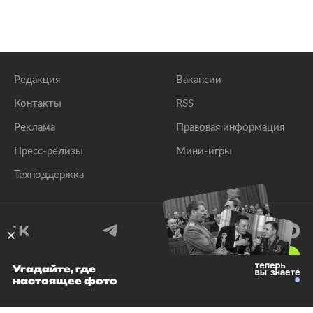
Редакция
Вакансии
Контакты
RSS
Реклама
Правовая информация
Пресс-релизы
Мини-игры
Техподдержка
18
+
Угадайте, где
настоящее фото
© 1999–2026 Все права защищены.
ООО «Лента.Ру»