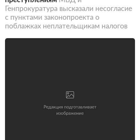
Генпрокуратура высказали несогласие
с пунктами законопроекта о
поблажках неплательщикам налогов