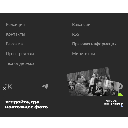
Редакция
Вакансии
Контакты
RSS
Реклама
Правовая информация
Пресс-релизы
Мини-игры
Техподдержка
18
+
Угадайте, где
настоящее фото
© 1999–2026 Все права защищены.
ООО «Лента.Ру»
Лента добра