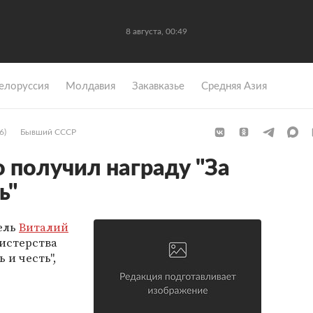
8 августа, 00:49
елоруссия
Молдавия
Закавказье
Средняя Азия
6)
Бывший СССР
 получил награду "За
ь"
ель
Виталий
истерства
 и честь",