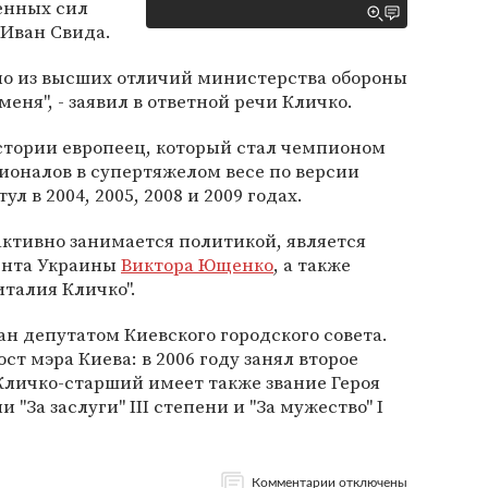
енных сил
 Иван Свида.
дно из высших отличий министерства обороны
меня", - заявил в ответной речи Кличко.
стории европеец, который стал чемпионом
ионалов в супертяжелом весе по версии
 в 2004, 2005, 2008 и 2009 годах.
активно занимается политикой, является
ента Украины
Виктора Ющенко
, а также
италия Кличко".
ан депутатом Киевского городского совета.
т мэра Киева: в 2006 году занял второе
е. Кличко-старший имеет также звание Героя
"За заслуги" III степени и "За мужество" I
Комментарии отключены