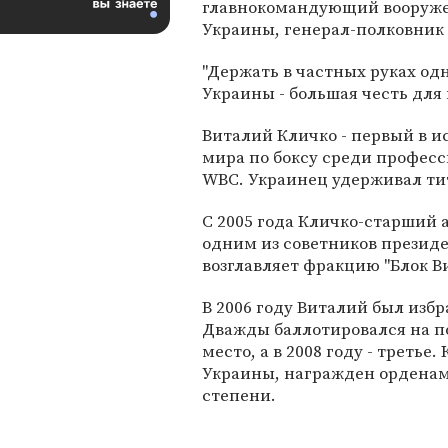
главнокомандующий вооруж
Украины, генерал-полковник
"Держать в частных руках о
Украины - большая честь для 
Виталий Кличко - первый в и
мира по боксу среди професс
WBC. Украинец удерживал титул
С 2005 года Кличко-старший 
одним из советников презид
возглавляет фракцию "Блок В
В 2006 году Виталий был избр
Дважды баллотировался на пос
место, а в 2008 году - треть
Украины, награжден орденами 
степени.