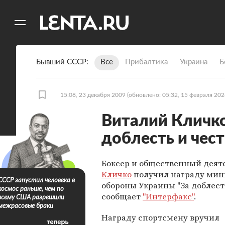
11
A
Бывший СССР
Все
Прибалтика
Украина
Б
15:08, 23 декабря 2009
(обновлено: 05:32, 15 февраля 202
Виталий Кличко
доблесть и чест
Боксер и общественный деят
Кличко
получил награду мин
СССР запустил человека в
обороны Украины "За доблесть
космос раньше, чем по
сообщает
"Интерфакс"
.
всему США разрешили
межрасовые браки
Награду спортсмену вручил