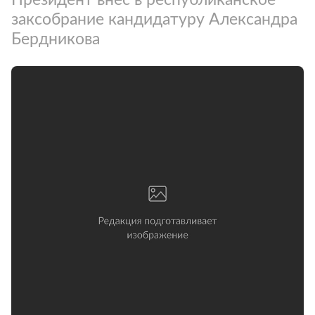
заксобрание кандидатуру Александра
Бердникова