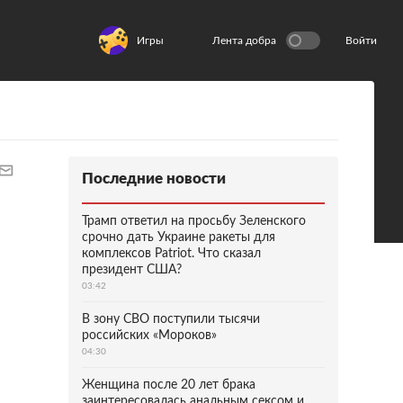
Игры
Лента добра
Войти
Последние новости
Трамп ответил на просьбу Зеленского
срочно дать Украине ракеты для
комплексов Patriot. Что сказал
президент США?
03:42
В зону СВО поступили тысячи
российских «Мороков»
04:30
Женщина после 20 лет брака
заинтересовалась анальным сексом и