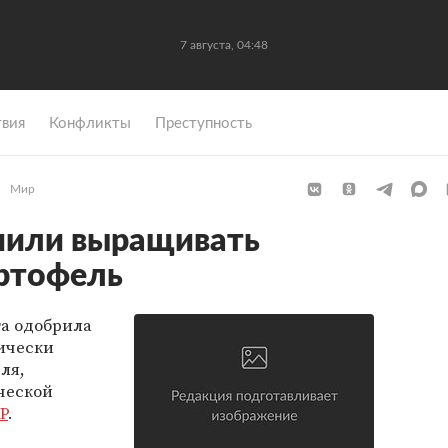
7 августа, 04:48
вия
Конфликты
Преступность
Мир
шили выращивать
ртофель
та одобрила
ически
ля,
ческой
P
.