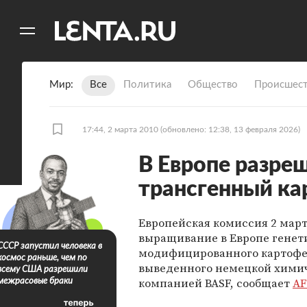
11
A
Мир
Все
Политика
Общество
Происшест
17:44, 2 марта 2010
(обновлено: 12:38, 13 февраля 2026)
В Европе разре
трансгенный ка
Европейская комиссия 2 мар
выращивание в Европе генет
СССР запустил человека в
модифицированного картофе
космос раньше, чем по
выведенного немецкой хими
всему США разрешили
компанией BASF, сообщает
AF
межрасовые браки