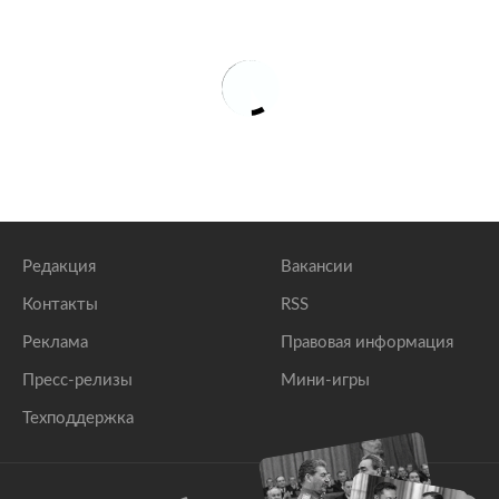
Редакция
Вакансии
Контакты
RSS
Реклама
Правовая информация
Пресс-релизы
Мини-игры
Техподдержка