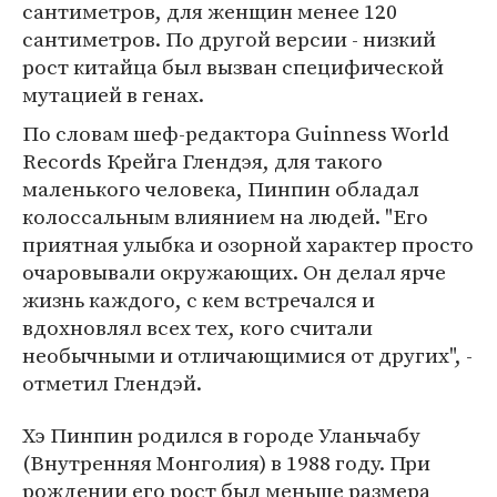
сантиметров, для женщин менее 120
сантиметров. По другой версии - низкий
рост китайца был вызван специфической
мутацией в генах.
По словам шеф-редактора Guinness World
Records Крейга Глендэя, для такого
маленького человека, Пинпин обладал
колоссальным влиянием на людей. "Его
приятная улыбка и озорной характер просто
очаровывали окружающих. Он делал ярче
жизнь каждого, с кем встречался и
вдохновлял всех тех, кого считали
необычными и отличающимися от других", -
отметил Глендэй.
Хэ Пинпин родился в городе Уланьчабу
(Внутренняя Монголия) в 1988 году. При
рождении его рост был меньше размера