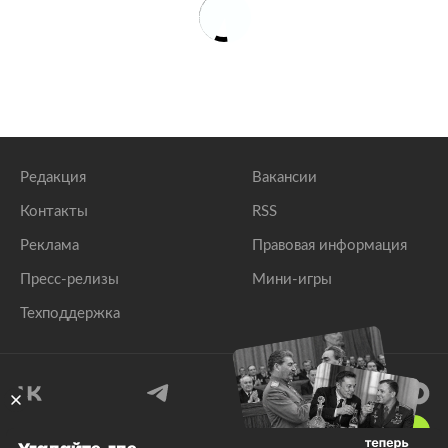
Редакция
Вакансии
Контакты
RSS
Реклама
Правовая информация
Пресс-релизы
Мини-игры
Техподдержка
18
+