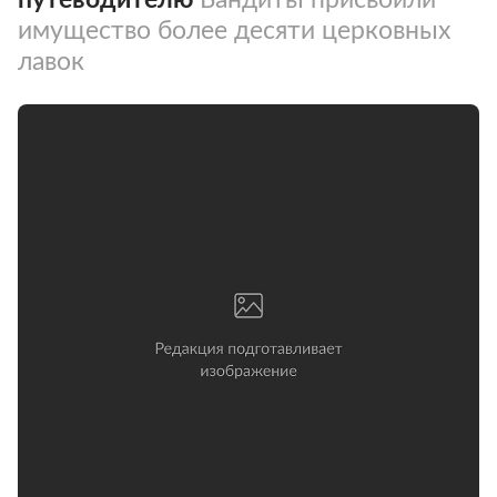
имущество более десяти церковных
лавок