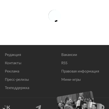
Редакция
Вакансии
Контакты
RSS
Реклама
Правовая информация
Пресс-релизы
Мини-игры
Техподдержка