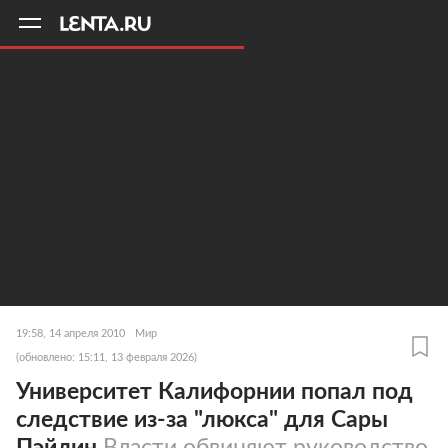
11
A
19:58, 14 апреля 2010
Мир
(обновлено: 15:11, 13 февраля 2026)
Университет Калифорнии попал под
следствие из-за "люкса" для Сары
Пэйлин
Власти обвиняют руководство