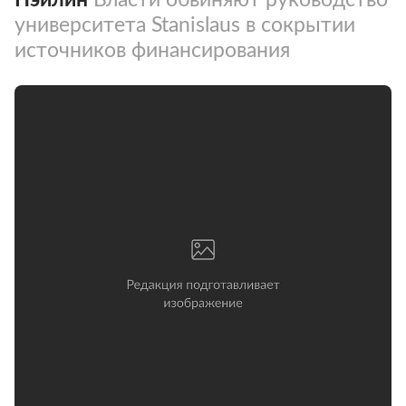
университета Stanislaus в сокрытии
источников финансирования