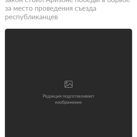
за место проведения съезда
республиканцев