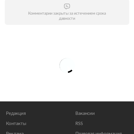
Комментарии закрыты за истечением срока
давности
Редакция
Вакансии
Контакты
RSS
Реклама
Правовая информация