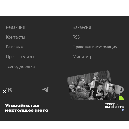
Редакция
Вакансии
Контакты
RSS
Реклама
Правовая информация
Пресс-релизы
Мини-игры
Техподдержка
18
+
Угадайте, где
настоящее фото
© 1999–2026 Все права защищены.
ООО «Лента.Ру»
Лента добра