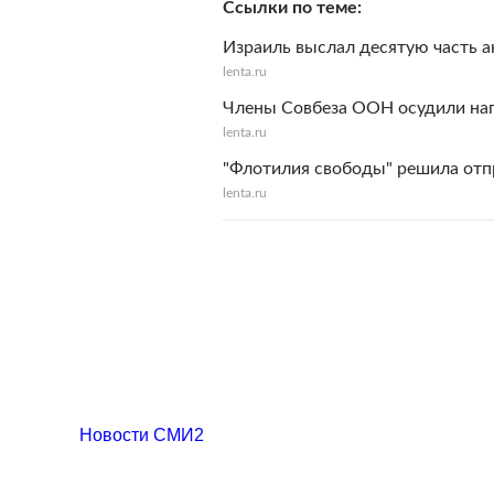
Ссылки по теме
Израиль выслал десятую часть а
lenta.ru
Члены Совбеза ООН осудили на
lenta.ru
"Флотилия свободы" решила отпр
lenta.ru
Новости СМИ2