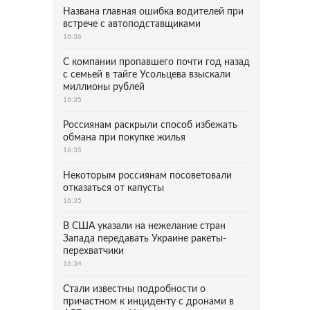
Названа главная ошибка водителей при
встрече с автоподставщиками
16:36
С компании пропавшего почти год назад
с семьей в тайге Усольцева взыскали
миллионы рублей
16:35
Россиянам раскрыли способ избежать
обмана при покупке жилья
16:35
Некоторым россиянам посоветовали
отказаться от капусты
16:35
В США указали на нежелание стран
Запада передавать Украине ракеты-
перехватчики
16:34
Стали известны подробности о
причастном к инциденту с дронами в