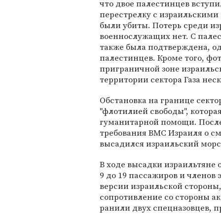
что двое палестинцев вступи
перестрелку с израильскими
были убиты. Потерь среди и
военнослужащих нет. С пале
также была подтверждена, од
палестинцев. Кроме того, фот
приграничной зоне израильс
территории сектора Газа неск
Обстановка на границе секто
"флотилией свободы", которая
гуманитарной помощи. После
требования ВМС Израиля о сме
высадился израильский морс
В ходе высадки израильтяне о
9 до 19 пассажиров и членов
версии израильской стороны,
сопротивление со стороны ак
ранили двух спецназовцев, п