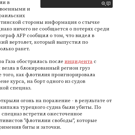
ли в
 военными и
зраильских
стинской стороны информация о стычке
нако ничего не сообщается о потерях среди
ограф AFP сообщил о том, что видел в
кий вертолет, который выпустил по
олько ракет.
ра Газа обострилась после
инцидента
с
 везла в блокированный регион груз
 того, как флотилия проигнорировала
не курса, на борт одного из судов
кой спецназ.
ткрыли огонь на поражение - в результате от
 экипажа турецкого судна были убиты. По
 спецназ встретил ожесточенное
тивистов "флотилии свободы", которые
рименив биты и заточки.