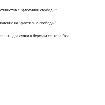
ктивистов с "флотилии свободы"
падение на "флотилию свободы"
авить два судна к берегам сектора Газа