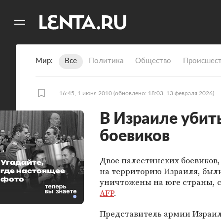
11
A
Мир
Все
Политика
Общество
Происшест
16:45, 1 июня 2010
(обновлено: 18:03, 13 февраля 2026)
В Израиле убит
боевиков
Двое палестинских боевиков
Угадайте,
на территорию Израиля, был
где настоящее
фото
уничтожены на юге страны, 
AFP
.
Представитель армии Израил