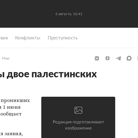
6 августа, 16:41
вия
Конфликты
Преступность
Мир
ы двое палестинских
, проникших
и 1 июня
сообщает
я заявил,