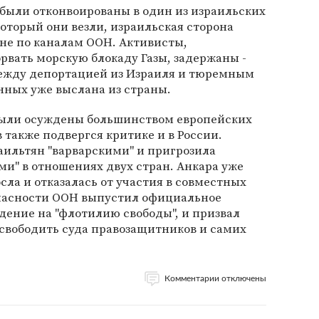
были отконвоированы в один из израильских
который они везли, израильская сторона
не по каналам ООН. Активисты,
рвать морскую блокаду Газы, задержаны -
ежду депортацией из Израиля и тюремным
нных уже выслана из страны.
были осуждены большинством европейских
в также подвергся критике и в России.
аильтян "варварскими" и пригрозила
и" в отношениях двух стран. Анкара уже
осла и отказалась от участия в совместных
опасности ООН выпустил официальное
ение на "флотилию свободы", и призвал
свободить суда правозащитников и самих
Комментарии отключены