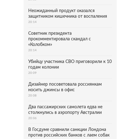
Неожиданный продукт оказался
защитником кишечника от воспаления
20:14
Советник президента
прокомментировала скандал с
«Колобком»
20:14
Убийцу участника СВО приговорили к 10
годам колонии
20:09
Дизайнер посоветовала россиянкам
носить джинсы в офис
20:08
Два пассажирских самолета едва не
столкнулись в аэропорту Австралии
20:06
В Госдуме сравнили санкции Лондона
против российских банков с лаем собак