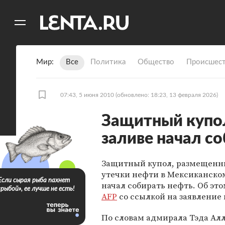
11
A
Мир
Все
Политика
Общество
Происшест
07:43, 5 июня 2010
(обновлено: 18:23, 13 февраля 2026)
Защитный купо
заливе начал с
Защитный купол, размещенн
утечки нефти в Мексиканском
Если сырая рыба пахнет
начал собирать нефть. Об эт
«рыбой», ее лучше не есть!
AFP
со ссылкой на заявление
По словам адмирала Тэда Алл