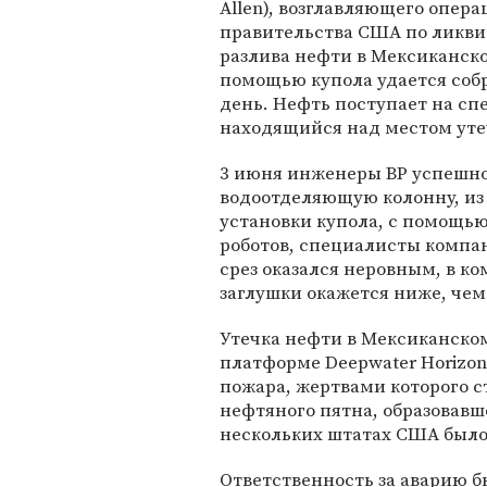
Allen), возглавляющего опер
правительства США по ликв
разлива нефти в Мексиканско
помощью купола удается собр
день. Нефть поступает на сп
находящийся над местом уте
3 июня инженеры BP успешно
водоотделяющую колонну, из 
установки купола, с помощь
роботов, специалисты компани
срез оказался неровным, в к
заглушки окажется ниже, чем
Утечка нефти в Мексиканском
платформе Deepwater Horizon
пожара, жертвами которого ст
нефтяного пятна, образовавше
нескольких штатах США было
Ответственность за аварию б