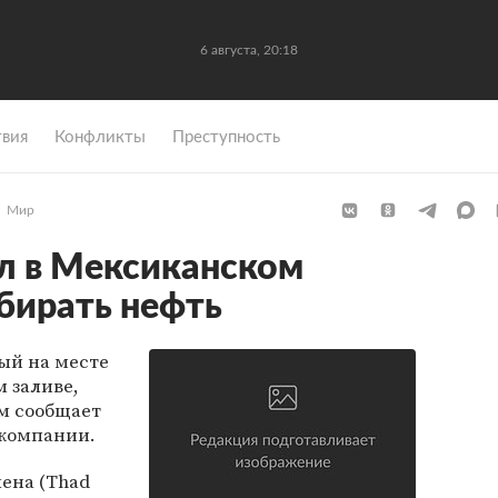
6 августа, 20:18
вия
Конфликты
Преступность
Мир
л в Мексиканском
обирать нефть
ый на месте
 заливе,
ом сообщает
 компании.
ена (Thad