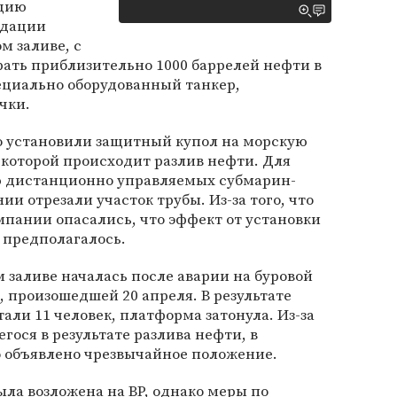
ацию
идации
м заливе, с
ать приблизительно 1000 баррелей нефти в
ециально оборудованный танкер,
чки.
 установили защитный купол на морскую
которой происходит разлив нефти. Для
ю дистанционно управляемых субмарин-
и отрезали участок трубы. Из-за того, что
омпании опасались, что эффект от установки
 предполагалось.
 заливе началась после аварии на буровой
, произошедшей 20 апреля. В результате
али 11 человек, платформа затонула. Из-за
гося в результате разлива нефти, в
 объявлено чрезвычайное положение.
ыла возложена на BP, однако меры по