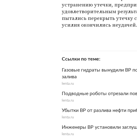
устранению утечки, предпр
удовлетворительным результ
пытались перекрыть утечку с
усилия окончились неудачей
Ссылки по теме
Газовые гидраты вынудили BP п
залива
lenta.ru
Подводные роботы отрезали пов
lenta.ru
Убытки ВР от разлива нефти при
lenta.ru
Инженеры BP установили заглуш
lenta.ru