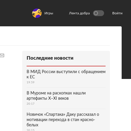
Игры
Лента добра
Войти
Последние новости
В МИД России выступили с обращением
к ЕС
19:59
В Муроме на раскопках нашли
артефакты X–XI веков
20:17
Новичок «Спартака» Даку рассказал о
мотивации перехода в стан красно-
белых
20:15