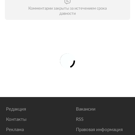
Комментарии закрыты за истечением срока
давности
Редакция
Вакансии
Контакты
RSS
Реклама
Правовая информация