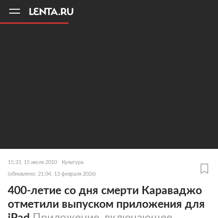
11
A
15:33, 15 июля 2010
Культура
(обновлено: 21:04, 13 февраля 2026)
400-летие со дня смерти Караваджо
отметили выпуском приложения для
iPad
Приложение, включающее