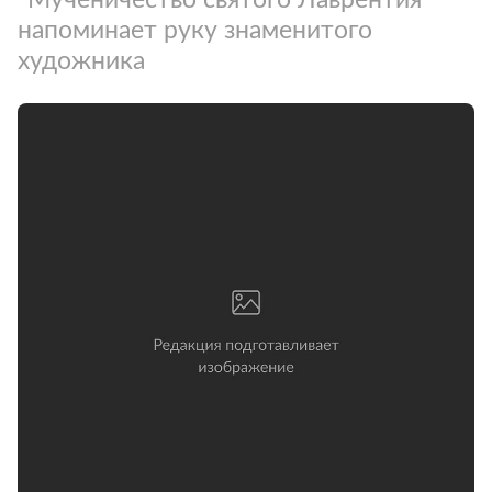
напоминает руку знаменитого
художника