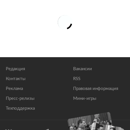
Редакция
Вакансии
Контакты
RSS
Реклама
Правовая информация
Пресс-релизы
Мини-игры
Техподдержка