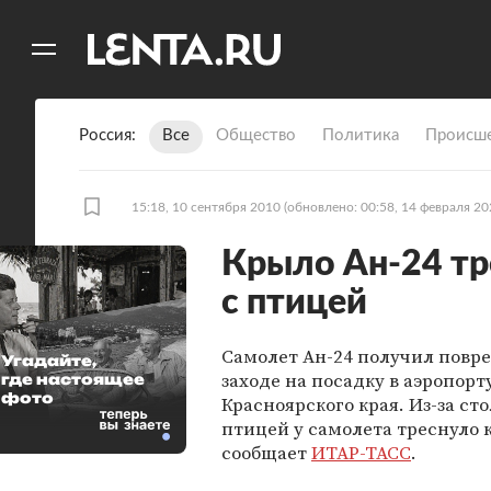
11
A
Россия
Все
Общество
Политика
Происше
15:18, 10 сентября 2010
(обновлено: 00:58, 14 февраля 20
Крыло Ан-24 тр
с птицей
Самолет Ан-24 получил повр
Угадайте,
заходе на посадку в аэропорт
где настоящее
фото
Красноярского края. Из-за ст
птицей у самолета треснуло 
сообщает
ИТАР-ТАСС
.