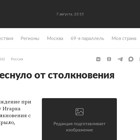
7 августа, 23:15
ствия
Регионы
Москва
69-я параллель
Моя страна
26)
Россия
еснуло от столкновения
еждение при
у Игарка
олкновения с
крыло,