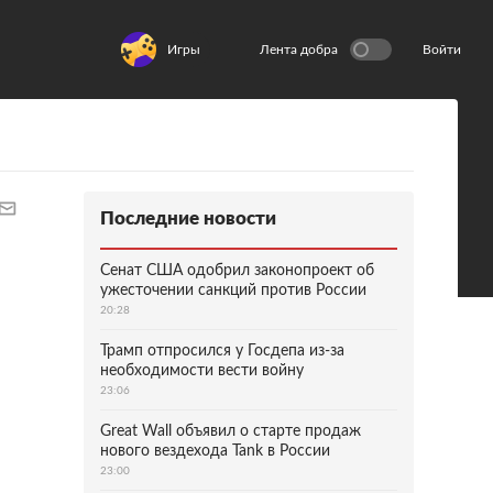
Игры
Лента добра
Войти
Последние новости
Сенат США одобрил законопроект об
ужесточении санкций против России
20:28
Трамп отпросился у Госдепа из-за
необходимости вести войну
23:06
Great Wall объявил о старте продаж
нового вездехода Tank в России
23:00