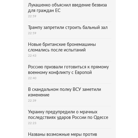
Лукашенко объяснил введение безвиза
для граждан ЕС
22:59
Трампу запретили строить бальный зал
22:59
Новые британские бронемашины
сломались после испытаний
22:43
Россию призвали готовиться к прямому
военному конфликту с Европой
22:40
В скандальном полку ВСУ заметили
изменение
22:39
Украину предупредили о мрачных
последствиях ударов России по Одессе
22:23
Названы возможные меры против