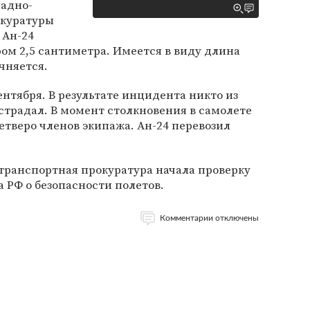
падно-
окуратуры
 Ан-24
ом 2,5 сантиметра. Имеется в виду длина
чняется.
нтября. В результате инцидента никто из
страдал. В момент столкновения в самолете
етверо членов экипажа. Ан-24 перевозил
транспортная прокуратура начала проверку
 РФ о безопасности полетов.
Комментарии отключены