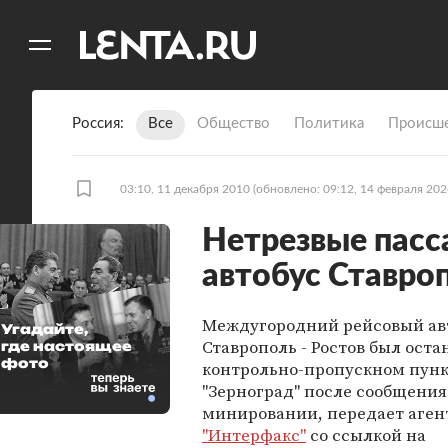
11
A
Россия
Все
Общество
Политика
Происше
03:10, 11 декабря 2010
(обновлено: 09:12, 14 февраля 202
Нетрезвые пасс
автобус Ставроп
Междугородний рейсовый ав
Угадайте,
Ставрополь - Ростов был оста
где настоящее
фото
контрольно-пропускном пун
"Зерноград" после сообщения
минировании, передает аген
"Интерфакс"
со ссылкой на