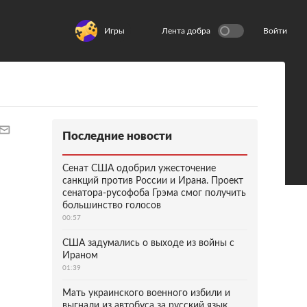
Игры
Лента добра
Войти
Последние новости
Сенат США одобрил ужесточение
санкций против России и Ирана. Проект
сенатора-русофоба Грэма смог получить
большинство голосов
00:57
США задумались о выходе из войны с
Ираном
01:39
Мать украинского военного избили и
выгнали из автобуса за русский язык