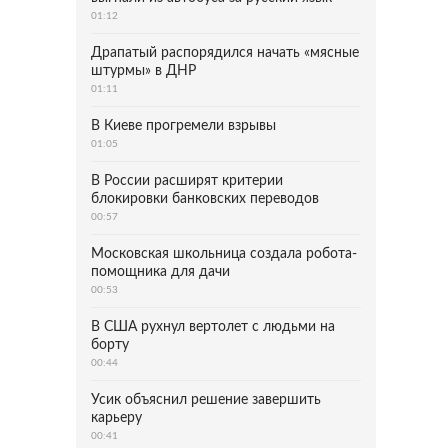
01:12
Драпатый распорядился начать «мясные
штурмы» в ДНР
01:11
В Киеве прогремели взрывы
01:05
В России расширят критерии
блокировки банковских переводов
00:57
Московская школьница создала робота-
помощника для дачи
00:53
В США рухнул вертолет с людьми на
борту
00:44
Усик объяснил решение завершить
карьеру
00:41