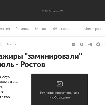
8 августа, 01:46
ствия
Регионы
Москва
69-я параллель
Моя страна
6)
Россия
ажиры "заминировали"
оль - Ростов
тобус
новлен на
кте
 о
тство