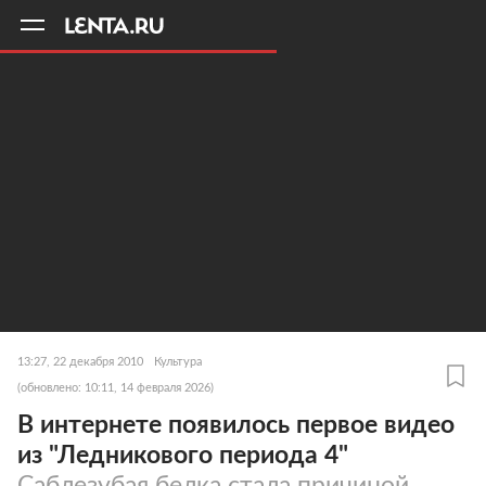
11
A
13:27, 22 декабря 2010
Культура
(обновлено: 10:11, 14 февраля 2026)
В интернете появилось первое видео
из "Ледникового периода 4"
Саблезубая белка стала причиной