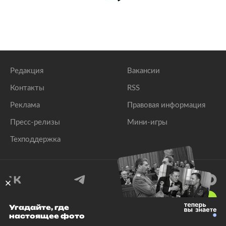
Редакция
Вакансии
Контакты
RSS
Реклама
Правовая информация
Пресс-релизы
Мини-игры
Техподдержка
18
+
Угадайте, где
настоящее фото
© 1999–2026 Все права защищены.
ООО «Лента.Ру»