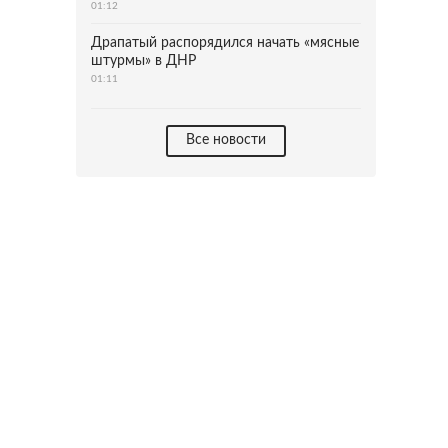
01:12
Драпатый распорядился начать «мясные
штурмы» в ДНР
01:11
Все новости