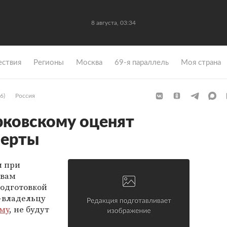
8 августа, 03:34
ствия
Регионы
Москва
69-я параллель
Моя страна
6)
Россия
рковскому оценят
перты
и при
авам
подготовкой
-владельцу
му
, не будут