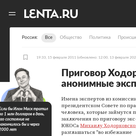
11
A
Россия
Все
Общество
Политика
Происше
19:33, 15 февраля 2011
(обновлено: 12:00, 13 февраля 202
Приговор Ходо
анонимные экс
Имена экспертов из комисси
президентском Совете по пр
Если бы Илон Маск тратил
человека, которые займутся 
по 1 млн долларов в день,
заключения по приговору экс
его состояние не
ЮКОСа
Михаилу Ходорковско
закончилось бы и через
2000 лет
разглашаться "во избежание