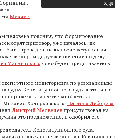
формации".
раля
вета
Михаил
ам человека пояснил, что формирование
ассмотрят приговор, уже началось, но
т быть проведен лишь после вступления
Также эксперты дадут заключение по делу
гея Магнитского
- оно будет представлено в
 экспертного мониторинга по резонансным
ила судья Конституционного суда в отставке
она привела в качестве конкретных
ы Михаила Ходорковского,
Платона Лебедева
идент
Дмитрий Медведев
присутствовал на
вучила это предложение, и одобрил его.
председатель Конституционного суда
зался за проведение экспертиз. Как пишет во