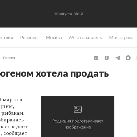
10 августа, 08:13
ствия
Регионы
Москва
69-я параллель
Моя страна
Россия
огеном хотела продать
1 марта в
щины,
 рыбакам.
обиралась
ак страдает
, сообщает