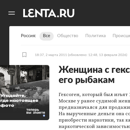
11
A
Россия
Все
Общество
Политика
Происше
18:37, 2 марта 2011
(обновлено: 12:48, 13 февраля 2026)
Женщина с гекс
его рыбакам
Гексоген, который был изъят 
Угадайте,
Москве у ранее судимой жен
где настоящее
фото
предназначался для продажи
На вырученные деньги она с
приобрести наркотики, так к
наркотической зависимостью