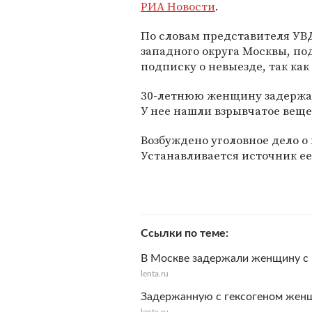
РИА Новости
.
По словам представителя УВ
западного округа Москвы, п
подписку о невыезде, так как
30-летнюю женщину задержал
У нее нашли взрывчатое вещес
Возбуждено уголовное дело о
Устанавливается источник е
Ссылки по теме
В Москве задержали женщину с 
lenta.ru
Задержанную с гексогеном жен