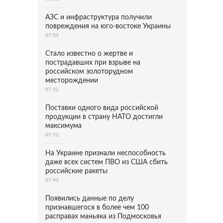
АЗС и инфраструктура получили
повреждения на юго-востоке Украины
07:53
Стало известно о жертве и
пострадавших при взрыве на
российском золоторудном
месторождении
07:52
Поставки одного вида российской
продукции в страну НАТО достигли
максимума
07:52
На Украине признали неспособность
даже всех систем ПВО из США сбить
российские ракеты
07:43
Появились данные по делу
признавшегося в более чем 100
расправах маньяка из Подмосковья