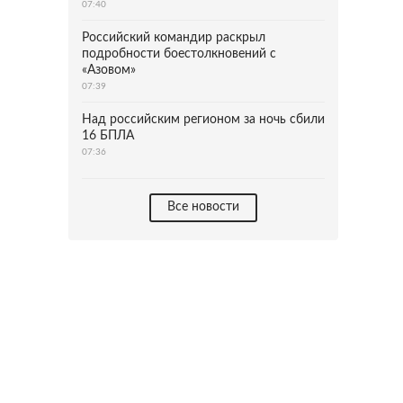
07:40
Российский командир раскрыл
подробности боестолкновений с
«Азовом»
07:39
Над российским регионом за ночь сбили
16 БПЛА
07:36
Все новости