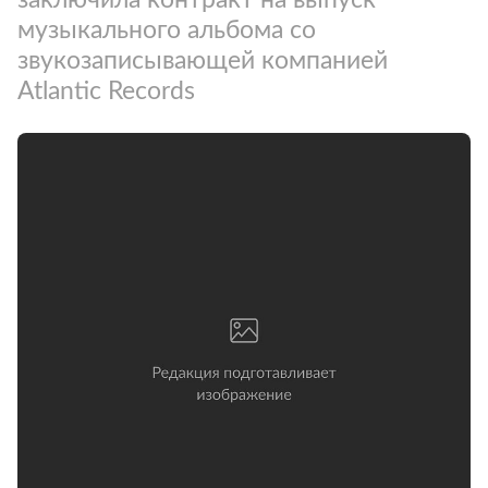
музыкального альбома со
звукозаписывающей компанией
Atlantic Records