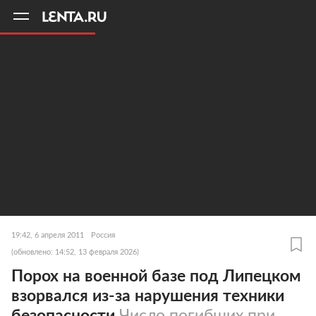
11
A
19:42, 6 апреля 2011
Россия
(обновлено: 14:52, 13 февраля 2026)
Порох на военной базе под Липецком
взорвался из-за нарушения техники
безопасности
Число погибших при