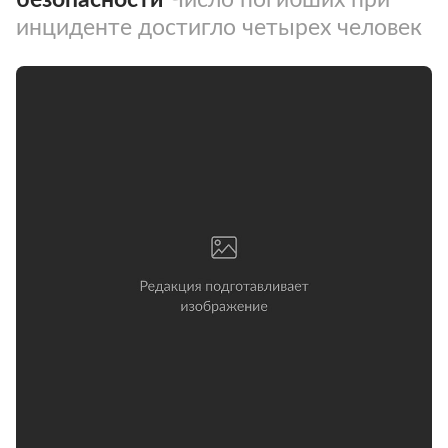
инциденте достигло четырех человек