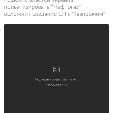
приватизировать "Нафтогаз"
осложнит создание СП с "Газпромом"