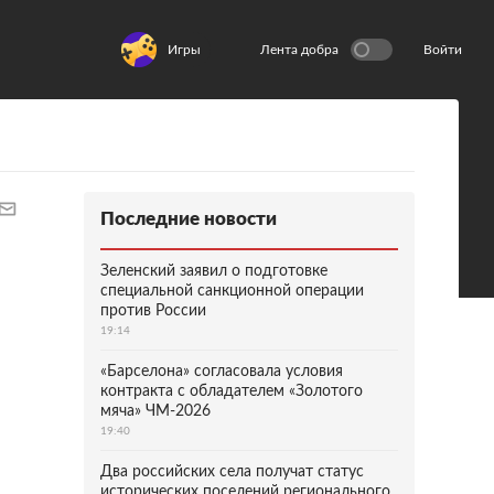
Игры
Лента добра
Войти
Последние новости
Зеленский заявил о подготовке
специальной санкционной операции
против России
19:14
«Барселона» согласовала условия
контракта с обладателем «Золотого
мяча» ЧМ-2026
19:40
Два российских села получат статус
исторических поселений регионального