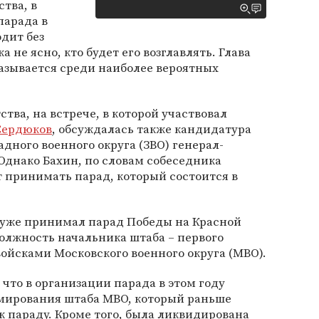
тва, в
парада в
дит без
 не ясно, кто будет его возглавлять. Глава
азывается среди наиболее вероятных
ства, на встрече, в которой участвовал
Сердюков
, обсуждалась также кандидатура
ного военного округа (ЗВО) генерал-
Однако Бахин, по словам собеседника
ет принимать парад, который состоится в
в уже принимал парад Победы на Красной
олжность начальника штаба – первого
ойсками Московского военного округа (МВО).
что в организации парада в этом году
рмирования штаба МВО, который раньше
к параду. Кроме того, была ликвидирована