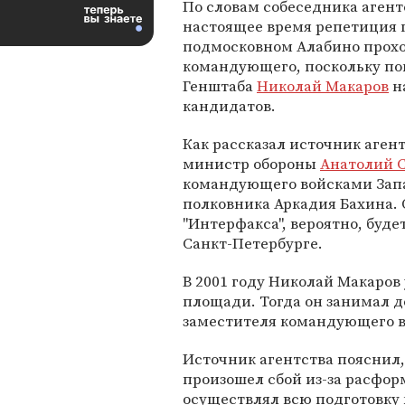
По словам собеседника агентс
настоящее время репетиция 
подмосковном Алабино прохо
командующего, поскольку пока
Генштаба
Николай Макаров
н
кандидатов.
Как рассказал источник агент
министр обороны
Анатолий 
командующего войсками Запад
полковника Аркадия Бахина. 
"Интерфакса", вероятно, буд
Санкт-Петербурге.
В 2001 году Николай Макаро
площади. Тогда он занимал д
заместителя командующего в
Источник агентства пояснил, 
произошел сбой из-за расфо
осуществлял всю подготовку 