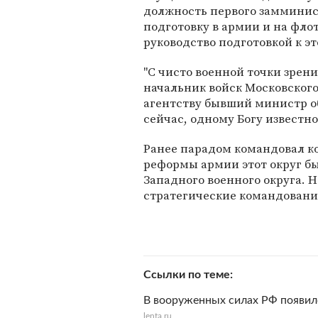
должность первого замминис
подготовку в армии и на фло
руководство подготовкой к э
"С чисто военной точки зрен
начальник войск Московского
агентству бывший министр об
сейчас, одному Богу известно"
Ранее парадом командовал к
реформы армии этот округ бы
Западного военного округа. 
стратегические командовани
Ссылки по теме
В вооруженных силах РФ появил
lenta.ru