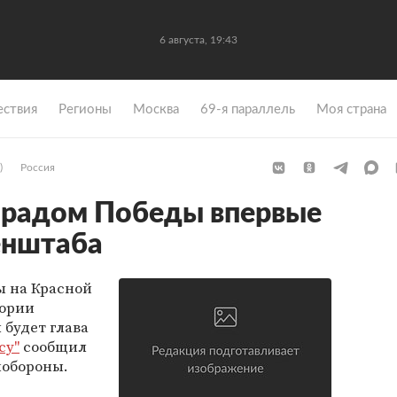
6 августа, 19:43
ствия
Регионы
Москва
69-я параллель
Моя страна
)
Россия
арадом Победы впервые
Генштаба
 на Красной
тории
будет глава
су"
сообщил
нобороны.