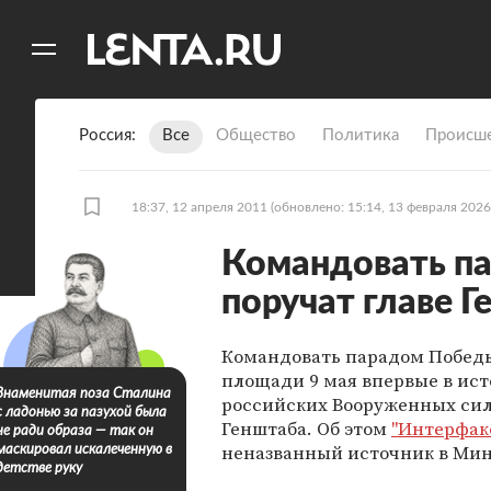
11
A
Россия
Все
Общество
Политика
Происше
18:37, 12 апреля 2011
(обновлено: 15:14, 13 февраля 2026
Командовать п
поручат главе 
Командовать парадом Победы
площади 9 мая впервые в ис
Знаменитая поза Сталина
российских Вооруженных сил 
с ладонью за пазухой была
Генштаба. Об этом
"Интерфак
не ради образа — так он
неназванный источник в Ми
маскировал искалеченную в
детстве руку