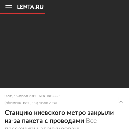
11
A
00:06, 15 апреля 2011
Бывший СССР
(обновлено: 15:30, 13 февраля 2026)
Станцию киевского метро закрыли
из-за пакета с проводами
Все
пассажиры эвакуированы