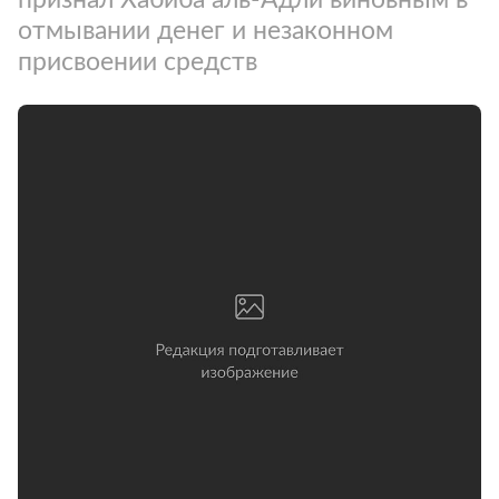
отмывании денег и незаконном
присвоении средств