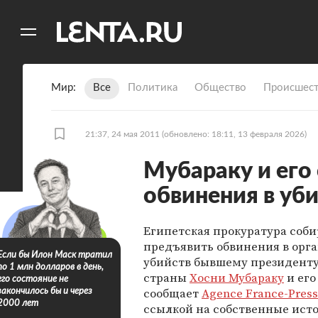
11
A
Мир
Все
Политика
Общество
Происшест
21:37, 24 мая 2011
(обновлено: 18:11, 13 февраля 2026)
Мубараку и его
обвинения в уб
Египетская прокуратура соби
предъявить обвинения в орг
Если бы Илон Маск тратил
убийств бывшему президенту
по 1 млн долларов в день,
страны
Хосни Мубараку
и его
его состояние не
сообщает
Agence France-Pres
закончилось бы и через
2000 лет
ссылкой на собственные ист