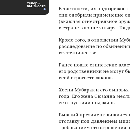
В частности, их подозревают 
они одобрили применение с
(включая огнестрельное оруж
в стране в конце января. То
Кроме того, в отношении Муб
расследование по обвинения
взяточничестве.
Ранее новые египетские влас
его родственники не могут б
всей строгости закона.
Хосни Мубарак и его сыновья 
года. Его жена Сюзанна месяц
ее отпустили под залог.
Бывший президент лишился св
отставку под давлением мил
требованием его отрешения о