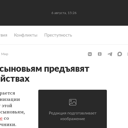
6 августа, 15:26
вия
Конфликты
Преступность
Мир
 сыновьям предъявят
ийствах
рается
анизации
 этой
 сыновьям,
se
со
очники.