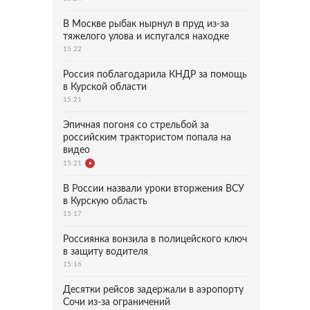
В Москве рыбак нырнул в пруд из-за
тяжелого улова и испугался находке
15:22
Россия поблагодарила КНДР за помощь
в Курской области
15:21
Эпичная погоня со стрельбой за
российским трактористом попала на
видео
15:21
В России назвали уроки вторжения ВСУ
в Курскую область
15:17
Россиянка вонзила в полицейского ключ
в защиту водителя
15:16
Десятки рейсов задержали в аэропорту
Сочи из-за ограничений