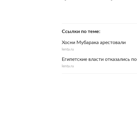
Ссылки по теме
Хосни Мубарака арестовали
lenta.ru
Египетские власти отказались п
lenta.ru