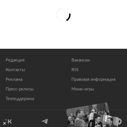
Редакция
Вакансии
Контакты
RSS
Реклама
Правовая информация
Пресс-релизы
Мини-игры
Техподдержка