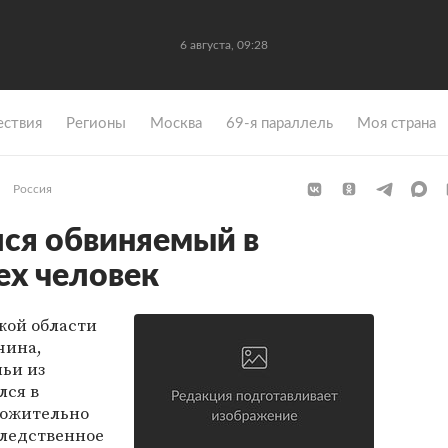
6 августа, 09:28
ствия
Регионы
Москва
69-я параллель
Моя страна
Россия
ся обвиняемый в
ех человек
кой области
чина,
ьи из
лся в
ложительно
ледственное