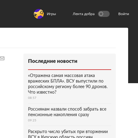
Игры
Лента добра
Войти
Последние новости
«Отражена самая массовая атака
вражеских БПЛА». ВСУ выпустили по
российскому региону более 90 дронов.
Что известно?
08:57
Россиянам назвали способ забрать все
пенсионные накопления сразу
09:25
Раскрыто число убитых при вторжении
ВСУ в Курскую область россиян