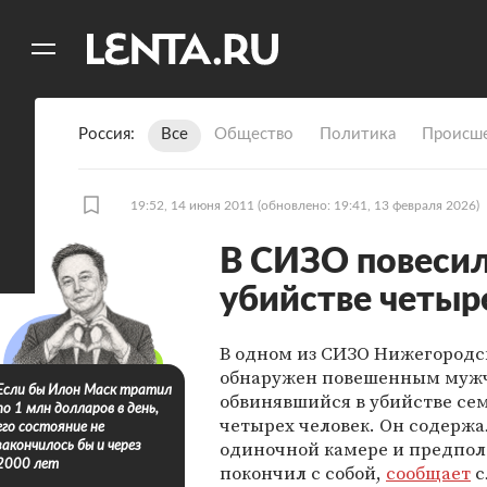
11
A
Россия
Все
Общество
Политика
Происше
19:52, 14 июня 2011
(обновлено: 19:41, 13 февраля 2026)
В СИЗО повесил
убийстве четыр
В одном из СИЗО Нижегородс
обнаружен повешенным муж
Если бы Илон Маск тратил
обвинявшийся в убийстве сем
по 1 млн долларов в день,
четырех человек. Он содержа
его состояние не
одиночной камере и предпо
закончилось бы и через
2000 лет
покончил с собой,
сообщает
с