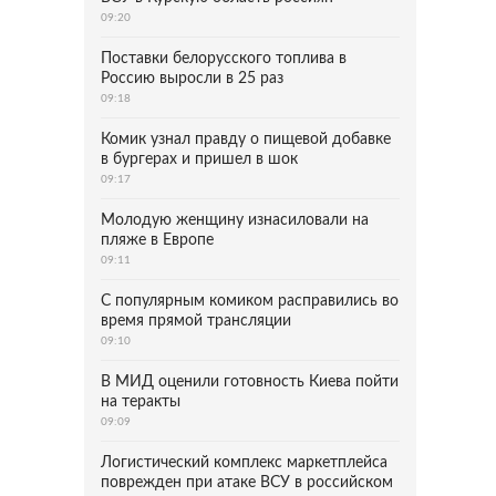
09:20
Поставки белорусского топлива в
Россию выросли в 25 раз
09:18
Комик узнал правду о пищевой добавке
в бургерах и пришел в шок
09:17
Молодую женщину изнасиловали на
пляже в Европе
09:11
С популярным комиком расправились во
время прямой трансляции
09:10
В МИД оценили готовность Киева пойти
на теракты
09:09
Логистический комплекс маркетплейса
поврежден при атаке ВСУ в российском