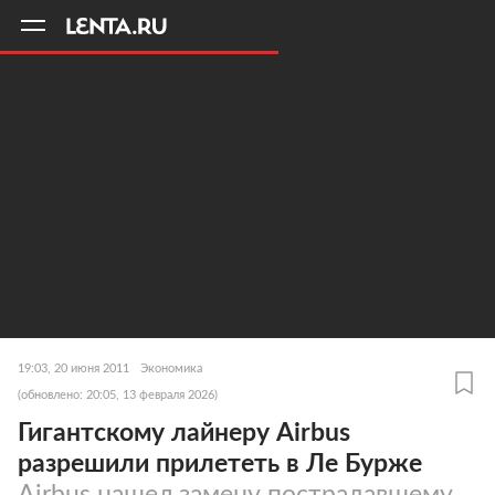
11
A
19:03, 20 июня 2011
Экономика
(обновлено: 20:05, 13 февраля 2026)
Гигантскому лайнеру Airbus
разрешили прилететь в Ле Бурже
Airbus нашел замену пострадавшему