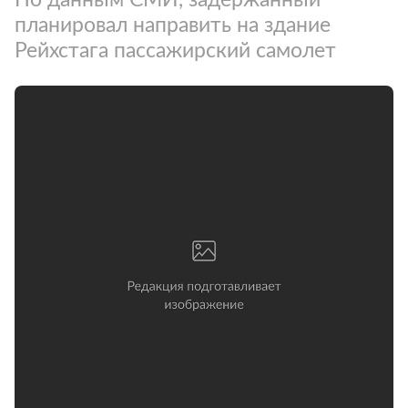
планировал направить на здание
Рейхстага пассажирский самолет