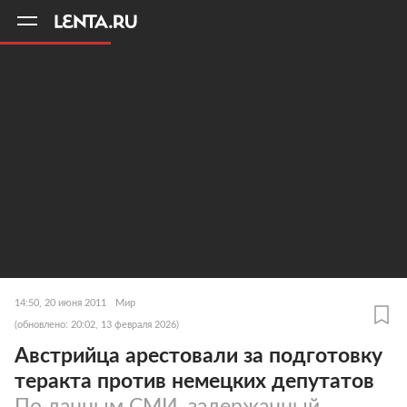
11
A
14:50, 20 июня 2011
Мир
(обновлено: 20:02, 13 февраля 2026)
Австрийца арестовали за подготовку
теракта против немецких депутатов
По данным СМИ, задержанный