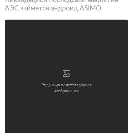
АЭС займется андроид ASIMO