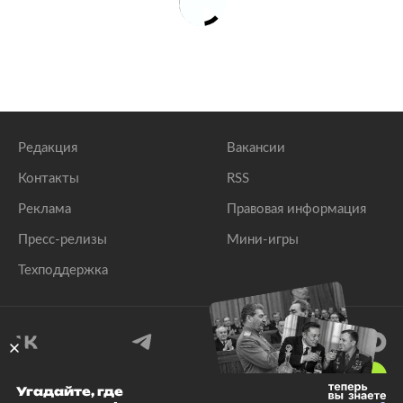
Редакция
Вакансии
Контакты
RSS
Реклама
Правовая информация
Пресс-релизы
Мини-игры
Техподдержка
18
+
Угадайте, где